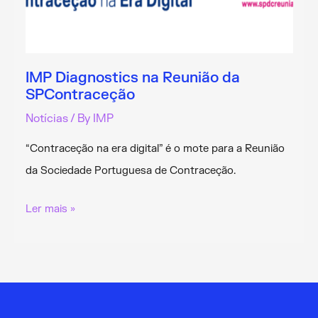
IMP Diagnostics na Reunião da
SPContraceção
Notícias
/ By
IMP
“Contraceção na era digital” é o mote para a Reunião
da Sociedade Portuguesa de Contraceção.
IMP
Ler mais »
Diagnostics
na
Reunião
da