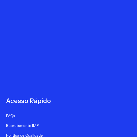
SPContraceção
Acesso Rápido
FAQs
Recrutamento IMP
Política de Qualidade