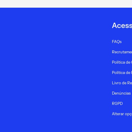
da
Literacia
em
Acess
Saúde
FAQs
Recrutame
Política de
Política de
Livro de R
Denúncias
RGPD
Alterar op