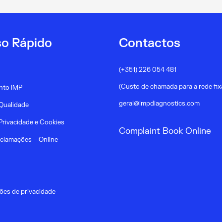
Com
o
Lançamento
o Rápido
Contactos
de
(+351) 226 054 481
um
(Custo de chamada para a rede fix
nto IMP
Ebook
geral@impdiagnostics.com
Dedicado
 Qualidade
às
 Privacidade e Cookies
Complaint Book Online
IST
eclamações – Online
ções de privacidade