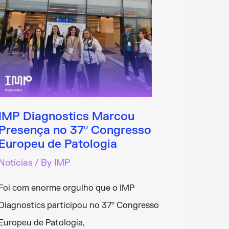
IMP Diagnostics Marcou
Presença no 37º Congresso
Europeu de Patologia
Notícias
/ By
IMP
Foi com enorme orgulho que o IMP
Diagnostics participou no 37º Congresso
Europeu de Patologia,