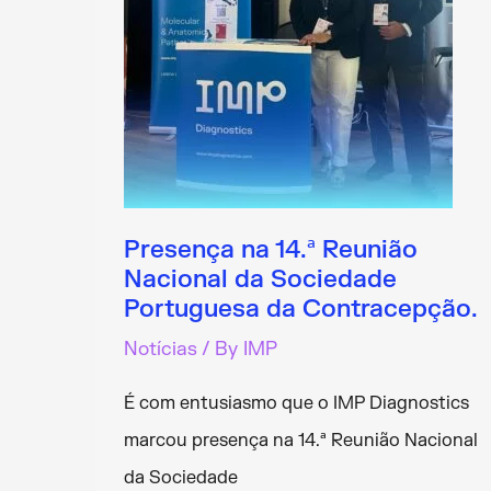
Presença na 14.ª Reunião
Nacional da Sociedade
Portuguesa da Contracepção.
Notícias
/ By
IMP
É com entusiasmo que o IMP Diagnostics
marcou presença na 14.ª Reunião Nacional
da Sociedade