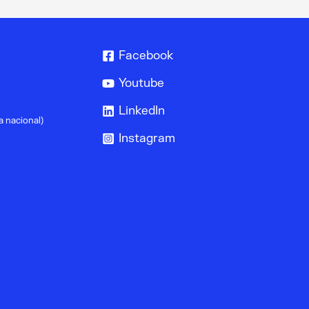
Techs:
Análise
de
Facebook
Imagem
Youtube
Médica
LinkedIn
em
a nacional)
Instagram
Portugal
(3
de
Outubro)