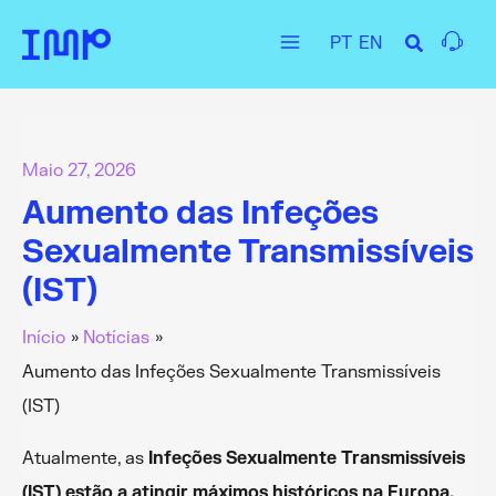
Skip
PT
EN
to
Main
content
Menu
Maio 27, 2026
Aumento das Infeções
Sexualmente Transmissíveis
(IST)
Início
Notícias
Aumento das Infeções Sexualmente Transmissíveis
(IST)
Atualmente, as
Infeções Sexualmente Transmissíveis
(IST) estão a atingir máximos históricos na Europa.