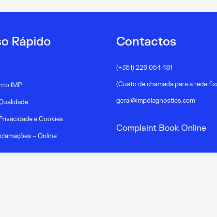
o Rápido
Contactos
(+351) 226 054 481
(Custo de chamada para a rede fix
nto IMP
geral@impdiagnostics.com
 Qualidade
 Privacidade e Cookies
Complaint Book Online
eclamações – Online
ções de privacidade