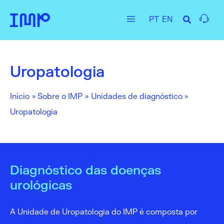
Skip
PT
EN
to
Main
content
Menu
Uropatologia
Início
Sobre o IMP
Unidades de diagnóstico
Uropatologia
Diagnóstico das doenças
urológicas
A Unidade de Uropatologia do IMP é composta por