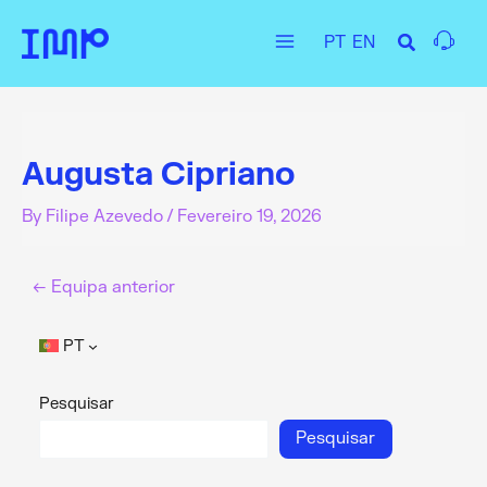
Skip
PT
EN
to
Main
content
Menu
Augusta Cipriano
By
Filipe Azevedo
/
Fevereiro 19, 2026
←
Equipa anterior
PT
Pesquisar
Pesquisar