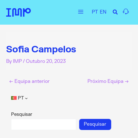
Skip
PT
EN
to
Main
content
Menu
Sofia Campelos
By
IMP
/
Outubro 20, 2023
←
Equipa anterior
Próximo Equipa
→
PT
Pesquisar
Pesquisar